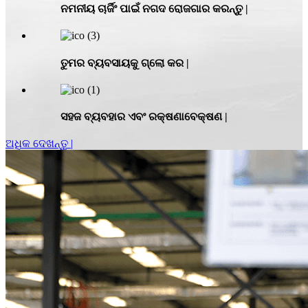
ନମନୀୟ ଚାର୍ଜିଂ ପାଇଁ ନଗଦ ରୋଜଗାର କରନ୍ତୁ |
ତୁମର ବ୍ୟବସାୟକୁ ଗ୍ଲୋ କର |
ସହଜ ବ୍ୟବହାର ଏବଂ ରକ୍ଷଣାବେକ୍ଷଣ |
ଅଧିକ ଦେଖନ୍ତୁ |