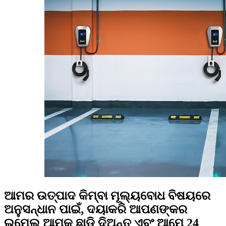
ଆମର ଉତ୍ପାଦ କିମ୍ବା ମୂଲ୍ୟବୋଧ ବିଷୟରେ
ଅନୁସନ୍ଧାନ ପାଇଁ, ଦୟାକରି ଆପଣଙ୍କର
ଇମେଲ୍ ଆମକୁ ଛାଡି ଦିଅନ୍ତୁ ଏବଂ ଆମେ 24