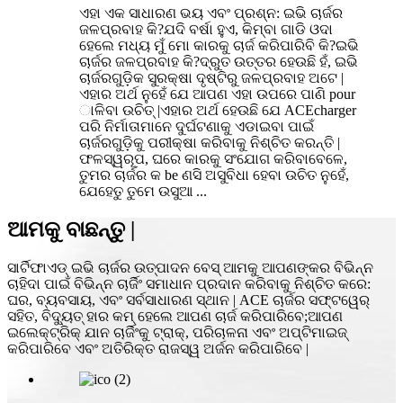
ଏହା ଏକ ସାଧାରଣ ଭୟ ଏବଂ ପ୍ରଶ୍ନ: ଇଭି ଚାର୍ଜର
ଜଳପ୍ରବାହ କି?ଯଦି ବର୍ଷା ହୁଏ, କିମ୍ବା ଗାଡି ଓଦା
ହେଲେ ମଧ୍ୟ ମୁଁ ମୋ କାରକୁ ଚାର୍ଜ କରିପାରିବି କି?ଇଭି
ଚାର୍ଜର ଜଳପ୍ରବାହ କି?ଦ୍ରୁତ ଉତ୍ତର ହେଉଛି ହଁ, ଇଭି
ଚାର୍ଜରଗୁଡ଼ିକ ସୁରକ୍ଷା ଦୃଷ୍ଟିରୁ ଜଳପ୍ରବାହ ଅଟେ |
ଏହାର ଅର୍ଥ ନୁହେଁ ଯେ ଆପଣ ଏହା ଉପରେ ପାଣି pour
ାଳିବା ଉଚିତ୍ |ଏହାର ଅର୍ଥ ହେଉଛି ଯେ ACEcharger
ପରି ନିର୍ମାତାମାନେ ଦୁର୍ଘଟଣାକୁ ଏଡାଇବା ପାଇଁ
ଚାର୍ଜରଗୁଡ଼ିକୁ ପରୀକ୍ଷା କରିବାକୁ ନିଶ୍ଚିତ କରନ୍ତି |
ଫଳସ୍ୱରୂପ, ଘରେ କାରକୁ ସଂଯୋଗ କରିବାବେଳେ,
ତୁମର ଚାର୍ଜର କ be ଣସି ଅସୁବିଧା ହେବା ଉଚିତ ନୁହେଁ,
ଯେହେତୁ ତୁମେ ଉସୁଆ ...
ଆମକୁ ବାଛନ୍ତୁ |
ସାର୍ଟିଫାଏଡ୍ ଇଭି ଚାର୍ଜର ଉତ୍ପାଦନ ବେସ୍ ଆମକୁ ଆପଣଙ୍କର ବିଭିନ୍ନ
ଚାହିଦା ପାଇଁ ବିଭିନ୍ନ ଚାର୍ଜିଂ ସମାଧାନ ପ୍ରଦାନ କରିବାକୁ ନିଶ୍ଚିତ କରେ:
ଘର, ବ୍ୟବସାୟ, ଏବଂ ସର୍ବସାଧାରଣ ସ୍ଥାନ | ACE ଚାର୍ଜର ସଫ୍ଟୱେର୍
ସହିତ, ବିଦ୍ୟୁତ୍ ହାର କମ୍ ହେଲେ ଆପଣ ଚାର୍ଜ କରିପାରିବେ;ଆପଣ
ଇଲେକ୍ଟ୍ରିକ୍ ଯାନ ଚାର୍ଜିଂକୁ ଟ୍ରାକ୍, ପରିଚାଳନା ଏବଂ ଅପ୍ଟିମାଇଜ୍
କରିପାରିବେ ଏବଂ ଅତିରିକ୍ତ ରାଜସ୍ୱ ଅର୍ଜନ କରିପାରିବେ |