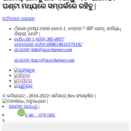
ଘଣ୍ଟା ମଧ୍ୟରେ ସମ୍ପର୍କରେ ରହିବୁ |
ବର୍ତ୍ତମାନ ପ୍ରଶ୍ନ
ଠିକଣା:
ତୃତୀୟ ମହଲା କୋଠା 1, ନମ୍ବର 7 ସିଜିଂ ରୋଡ୍, ହାଜିୟାନ୍
ଜିଲ୍ଲା, ବେଜିଂ |
ଫୋନ୍:
00 1 (650) 385-8957
ମୋବାଇଲ ଫୋନ:
008618610376182
ଇ-ମେଲ୍ |
info@acecharger.com
ଇ-ମେଲ୍ |
tracy@acecharger.com
© କପିରାଇଟ୍ - 2010-2022: ସର୍ବସତ୍ତ୍ Res ସଂରକ୍ଷିତ |
ଇମେଲ୍ ପଠାନ୍ତୁ |
ହ୍ ats ାଟସ୍ ଆପ୍
x