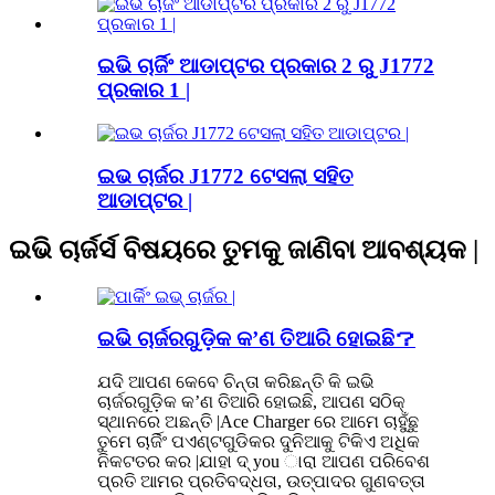
ଇଭି ଚାର୍ଜିଂ ଆଡାପ୍ଟର ପ୍ରକାର 2 ରୁ J1772
ପ୍ରକାର 1 |
ଇଭ ଚାର୍ଜର J1772 ଟେସଲା ସହିତ
ଆଡାପ୍ଟର |
ଇଭି ଚାର୍ଜର୍ସ ବିଷୟରେ ତୁମକୁ ଜାଣିବା ଆବଶ୍ୟକ |
ଇଭି ଚାର୍ଜରଗୁଡ଼ିକ କ’ଣ ତିଆରି ହୋଇଛି？
ଯଦି ଆପଣ କେବେ ଚିନ୍ତା କରିଛନ୍ତି କି ଇଭି
ଚାର୍ଜରଗୁଡ଼ିକ କ’ଣ ତିଆରି ହୋଇଛି, ଆପଣ ସଠିକ୍
ସ୍ଥାନରେ ଅଛନ୍ତି |Ace Charger ରେ ଆମେ ଚାହୁଁଛୁ
ତୁମେ ଚାର୍ଜିଂ ପଏଣ୍ଟଗୁଡିକର ଦୁନିଆକୁ ଟିକିଏ ଅଧିକ
ନିକଟତର କର |ଯାହା ଦ୍ you ାରା ଆପଣ ପରିବେଶ
ପ୍ରତି ଆମର ପ୍ରତିବଦ୍ଧତା, ଉତ୍ପାଦର ଗୁଣବତ୍ତା