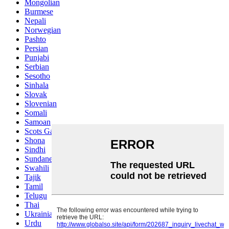
Mongolian
Burmese
Nepali
Norwegian
Pashto
Persian
Punjabi
Serbian
Sesotho
Sinhala
Slovak
Slovenian
Somali
Samoan
Scots Gaelic
Shona
Sindhi
Sundanese
Swahili
Tajik
Tamil
Telugu
Thai
Ukrainian
Urdu