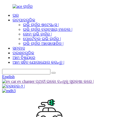
ଘର
ଉତ୍ପାଦଗୁଡିକ
ଇଭି ଚାର୍ଜର ଷ୍ଟେସନ୍ସ |
ଇଭି ଚାର୍ଜର ବ୍ୟବସାୟ ମଡେଲ |
ହୋମ୍ ଇଭି ଚାର୍ଜର |
ପୋର୍ଟେବଲ୍ ଇଭି ଚାର୍ଜର |
ଇଭି ଚାର୍ଜର ଆସେସୋରିଜ୍ |
ସମ୍ବାଦ
ପ୍ରଶ୍ନଗୁଡିକ
ଆମ ବିଷୟରେ
ଆମ ସହିତ ଯୋଗାଯୋଗ କରନ୍ତୁ |
English