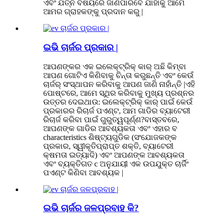
ଏବଂ ଯତ୍ନ ବିଷୟରେ ଜାଣିପାରିବେ ଯାହାକୁ ଆମେ
ଆମର ଗ୍ରାହକଙ୍କୁ ପ୍ରଦାନ କରୁ |
ଇଭି ଚାର୍ଜର ପ୍ରକାର |
ଆପଣଙ୍କର ଏକ ଇଲେକ୍ଟ୍ରିକ୍ କାର୍ ଅଛି କିମ୍ବା
ଆପଣ ଗୋଟିଏ କିଣିବାକୁ ଚିନ୍ତା କରୁଛନ୍ତି ଏବଂ କେଉଁ
ଚାର୍ଜର୍ ସଂସ୍ଥାପନ କରିବାକୁ ଆପଣ ଜାଣି ନାହାଁନ୍ତି |ଏହି
ପୋଷ୍ଟରେ, ଆମେ ସ୍ଥିର କରିବାକୁ ମୁଖ୍ୟ ପ୍ରଶ୍ନର
ଉତ୍ତର ଦେଇଥାଉ: ଇଲେକ୍ଟ୍ରିକ୍ କାର୍ ପାଇଁ କେଉଁ
ପ୍ରକାରର ରିଚାର୍ଜ ପଏଣ୍ଟ, ଆମ ଗାଡିର ବ୍ୟାଟେରୀ
ରିଚାର୍ଜ କରିବା ପାଇଁ ଗୁରୁତ୍ୱପୂର୍ଣ୍ଣ?ବାସ୍ତବରେ,
ଆପଣଙ୍କ ଗାଡିର ଆବଶ୍ୟକତା ଏବଂ ଏହାର ବ
characteristics ଶିଷ୍ଟ୍ୟଗୁଡିକ (ସଂଯୋଜକଙ୍କ
ପ୍ରକାର, ସ୍ୱୀକୃତିପ୍ରାପ୍ତ ଶକ୍ତି, ବ୍ୟାଟେରୀ
କ୍ଷମତା ଇତ୍ୟାଦି) ଏବଂ ଆପଣଙ୍କ ଆବଶ୍ୟକତା
ଏବଂ ବ୍ୟକ୍ତିଗତ c ଅନୁଯାୟୀ ଏକ ଉପଯୁକ୍ତ ଚାର୍ଜିଂ
ପଏଣ୍ଟ କିଣିବା ଆବଶ୍ୟକ |
ଇଭି ଚାର୍ଜର ଜଳପ୍ରବାହ କି?