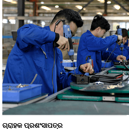
ଗ୍ରାହକ ପ୍ରଶଂସାପତ୍ର