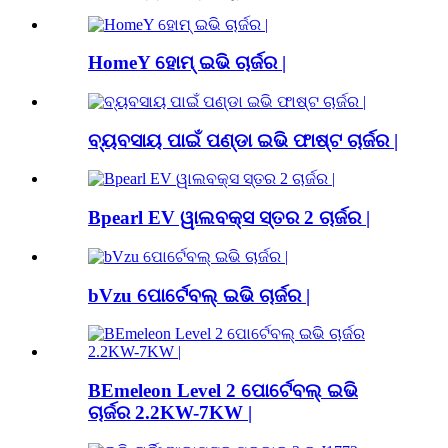
HomeY ହୋମ୍ ଇଭି ଚାର୍ଜର |
ବ୍ୟବସାୟ ପାଇଁ ପଣ୍ଡା ଇଭି ଫାଷ୍ଟ ଚାର୍ଜର |
Bpearl EV ୱାଲବକ୍ସ ସ୍ତର 2 ଚାର୍ଜର |
bVzu ​​ପୋର୍ଟେବଲ୍ ଇଭି ଚାର୍ଜର |
BEmeleon Level 2 ପୋର୍ଟେବଲ୍ ଇଭି
ଚାର୍ଜର 2.2KW-7KW |