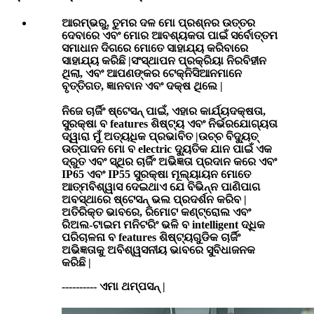
ଆରମ୍ଭରୁ, ତୁମର ଦଳ ମୋ ପ୍ରଶ୍ନର ଉତ୍ତର
ଦେବାରେ ଏବଂ ମୋର ଆବଶ୍ୟକତା ପାଇଁ ସର୍ବୋତ୍ତମ
ସମାଧାନ ଦିଗରେ ମୋତେ ସାହାଯ୍ୟ କରିବାରେ
ସାହାଯ୍ୟ କରିଛି |ସଂସ୍ଥାପନ ପ୍ରକ୍ରିୟା ନିରବିହୀନ
ଥିଲା, ଏବଂ ଆପଣଙ୍କର ଟେକ୍ନିସିଆନମାନେ
ବୃତ୍ତିଗତ, ଜ୍ଞାନବାନ ଏବଂ ଦକ୍ଷ ଥିଲେ |
ନିଜେ ଚାର୍ଜିଂ ଷ୍ଟେସନ୍ ପାଇଁ, ଏହାର କାର୍ଯ୍ୟଦକ୍ଷତା,
ସୁରକ୍ଷା ବ features ଶିଷ୍ଟ୍ୟ ଏବଂ ନିର୍ଭରଯୋଗ୍ୟତା
ଦ୍ୱାରା ମୁଁ ଅତ୍ୟଧିକ ପ୍ରଭାବିତ |ଉଚ୍ଚ ବିଦ୍ୟୁତ୍
ଉତ୍ପାଦନ ମୋ ବ electric ଦ୍ୟୁତିକ ଯାନ ପାଇଁ ଏକ
ଦ୍ରୁତ ଏବଂ ସ୍ଥିର ଚାର୍ଜିଂ ଅଭିଜ୍ଞତା ପ୍ରଦାନ କରେ ଏବଂ
IP65 ଏବଂ IP55 ସୁରକ୍ଷା ମୂଲ୍ୟାୟନ ମୋତେ
ଆତ୍ମବିଶ୍ୱାସ ଦେଇଥାଏ ଯେ ବିଭିନ୍ନ ପାଣିପାଗ
ଅବସ୍ଥାରେ ଷ୍ଟେସନ୍ ଭଲ ପ୍ରଦର୍ଶନ କରିବ |
ଅତିରିକ୍ତ ଭାବରେ, ରିମୋଟ କଣ୍ଟ୍ରୋଲ ଏବଂ
ରିଅଲ-ଟାଇମ ମନିଟରିଂ ଭଳି ବ intelligent ଦ୍ଧିକ
ପରିଚାଳନା ବ features ଶିଷ୍ଟ୍ୟଗୁଡିକ ଚାର୍ଜିଂ
ଅଭିଜ୍ଞତାକୁ ଅବିଶ୍ୱସନୀୟ ଭାବରେ ସୁବିଧାଜନକ
କରିଛି |
---------- ଏମା ଥମ୍ପସନ୍ |