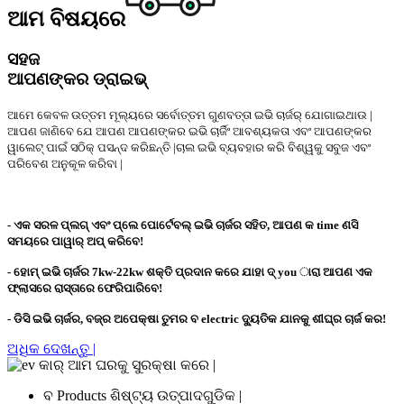
ଆମ ବିଷୟରେ
ସହଜ
ଆପଣଙ୍କର ଡ୍ରାଇଭ୍
ଆମେ କେବଳ ଉତ୍ତମ ମୂଲ୍ୟରେ ସର୍ବୋତ୍ତମ ଗୁଣବତ୍ତା ଇଭି ଚାର୍ଜର୍ ଯୋଗାଇଥାଉ |
ଆପଣ ଜାଣିବେ ଯେ ଆପଣ ଆପଣଙ୍କର ଇଭି ଚାର୍ଜିଂ ଆବଶ୍ୟକତା ଏବଂ ଆପଣଙ୍କର
ୱାଲେଟ୍ ପାଇଁ ସଠିକ୍ ପସନ୍ଦ କରିଛନ୍ତି |ଚାଲ ଇଭି ବ୍ୟବହାର କରି ବିଶ୍ୱକୁ ସବୁଜ ଏବଂ
ପରିବେଶ ଅନୁକୂଳ କରିବା |
- ଏକ ସରଳ ପ୍ଲଗ୍ ଏବଂ ପ୍ଲେ ପୋର୍ଟେବଲ୍ ଇଭି ଚାର୍ଜର ସହିତ, ଆପଣ କ time ଣସି
ସମୟରେ ପାୱାର୍ ଅପ୍ କରିବେ!
- ହୋମ୍ ଇଭି ଚାର୍ଜର 7kw-22kw ଶକ୍ତି ପ୍ରଦାନ କରେ ଯାହା ଦ୍ you ାରା ଆପଣ ଏକ
ଫ୍ଲାସରେ ରାସ୍ତାରେ ଫେରିପାରିବେ!
- ଡିସି ଇଭି ଚାର୍ଜର, ବଜ୍ର ଅପେକ୍ଷା ତୁମର ବ electric ଦ୍ୟୁତିକ ଯାନକୁ ଶୀଘ୍ର ଚାର୍ଜ କର!
ଅଧିକ ଦେଖନ୍ତୁ |
ବ Products ଶିଷ୍ଟ୍ୟ ଉତ୍ପାଦଗୁଡିକ |